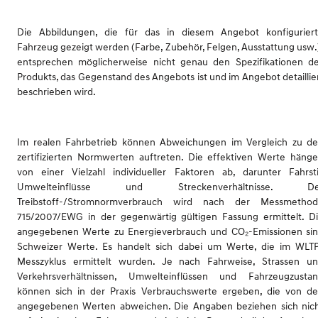
Die Abbildungen, die für das in diesem Angebot konfigurier
Fahrzeug gezeigt werden (Farbe, Zubehör, Felgen, Ausstattung usw.
entsprechen möglicherweise nicht genau den Spezifikationen d
Produkts, das Gegenstand des Angebots ist und im Angebot detaillie
beschrieben wird.
Im realen Fahrbetrieb können Abweichungen im Vergleich zu d
zertifizierten Normwerten auftreten. Die effektiven Werte häng
von einer Vielzahl individueller Faktoren ab, darunter Fahrsti
Umwelteinflüsse und Streckenverhältnisse. De
Treibstoff-/Stromnormverbrauch wird nach der Messmetho
715/2007/EWG in der gegenwärtig gültigen Fassung ermittelt. D
angegebenen Werte zu Energieverbrauch und CO₂-Emissionen si
Schweizer Werte. Es handelt sich dabei um Werte, die im WLT
Messzyklus ermittelt wurden. Je nach Fahrweise, Strassen u
Verkehrsverhältnissen, Umwelteinflüssen und Fahrzeugzusta
können sich in der Praxis Verbrauchswerte ergeben, die von d
angegebenen Werten abweichen. Die Angaben beziehen sich nic