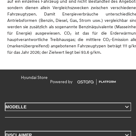
auf ein einzelnes Fahrzeug und sind nicht Bestandteil des Angebot
sondern dienen allein Vergleichszwecken zwischen verschieden
Fahrzeugtypen. Damit Energieverbräuche unterschiedlich
Antriebsformen (Benzin, Diesel, Gas, Strom usw.) vergleichbar sin
werden sie zusätzlich als sogenannte Benzinäquivalente (Masseinhe
für Energie) ausgewiesen. CO₂ ist das für die Erderwärmu
hauptverantwortliche Treibhausgas; die mittlere CO₂-Emission all
(markenübergreifend) angebotenen Fahrzeugtypen beträgt 111 g/
für das Jahr 2026; der Zielwert liegt bei 93.6 g/km.
Hyundai Store
Powered by
MODELLE
DISCLAIMER