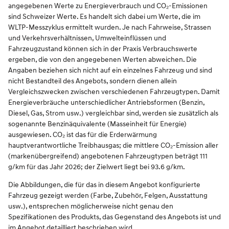
angegebenen Werte zu Energieverbrauch und CO₂-Emissionen
sind Schweizer Werte. Es handelt sich dabei um Werte, die im
WLTP-Messzyklus ermittelt wurden. Je nach Fahrweise, Strassen
und Verkehrsverhältnissen, Umwelteinflüssen und
Fahrzeugzustand können sich in der Praxis Verbrauchswerte
ergeben, die von den angegebenen Werten abweichen. Die
Angaben beziehen sich nicht auf ein einzelnes Fahrzeug und sind
nicht Bestandteil des Angebots, sondern dienen allein
Vergleichszwecken zwischen verschiedenen Fahrzeugtypen. Damit
Energieverbräuche unterschiedlicher Antriebsformen (Benzin,
Diesel, Gas, Strom usw.) vergleichbar sind, werden sie zusätzlich als
sogenannte Benzinäquivalente (Masseinheit für Energie)
ausgewiesen. CO₂ ist das für die Erderwärmung
hauptverantwortliche Treibhausgas; die mittlere CO₂-Emission aller
(markenübergreifend) angebotenen Fahrzeugtypen beträgt 111
g/km für das Jahr 2026; der Zielwert liegt bei 93.6 g/km.
Die Abbildungen, die für das in diesem Angebot konfigurierte
Fahrzeug gezeigt werden (Farbe, Zubehör, Felgen, Ausstattung
usw.), entsprechen möglicherweise nicht genau den
Spezifikationen des Produkts, das Gegenstand des Angebots ist und
im Angebot detailliert beschrieben wird.