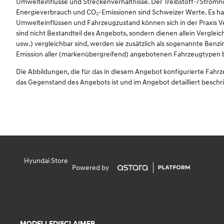
Umwelteinflüsse und Streckenverhältnisse. Der Treibstoff-/Str
Energieverbrauch und CO₂-Emissionen sind Schweizer Werte. Es han
Umwelteinflüssen und Fahrzeugzustand können sich in der Praxis 
sind nicht Bestandteil des Angebots, sondern dienen allein Vergl
usw.) vergleichbar sind, werden sie zusätzlich als sogenannte Benz
Emission aller (markenübergreifend) angebotenen Fahrzeugtypen betr
Die Abbildungen, die für das in diesem Angebot konfigurierte Fahr
das Gegenstand des Angebots ist und im Angebot detailliert beschr
Hyundai Store
Powered by
MODELLE
DISCLAIMER