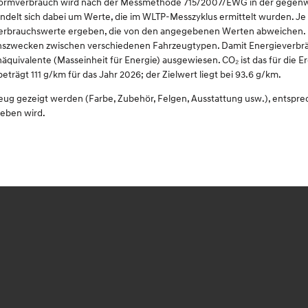
omnormverbrauch wird nach der Messmethode 715/2007/EWG in der gegenwä
delt sich dabei um Werte, die im WLTP-Messzyklus ermittelt wurden. Je 
Verbrauchswerte ergeben, die von den angegebenen Werten abweichen. D
eichszwecken zwischen verschiedenen Fahrzeugtypen. Damit Energieverbrä
inäquivalente (Masseinheit für Energie) ausgewiesen. CO₂ ist das für die
ägt 111 g/km für das Jahr 2026; der Zielwert liegt bei 93.6 g/km.
zeug gezeigt werden (Farbe, Zubehör, Felgen, Ausstattung usw.), entspr
ieben wird.