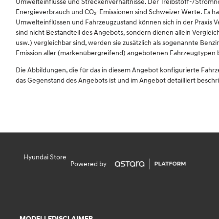
Umwelteinflüsse und Streckenverhältnisse. Der Treibstoff-/Str
Energieverbrauch und CO₂-Emissionen sind Schweizer Werte. Es han
Umwelteinflüssen und Fahrzeugzustand können sich in der Praxis 
sind nicht Bestandteil des Angebots, sondern dienen allein Vergl
usw.) vergleichbar sind, werden sie zusätzlich als sogenannte Benz
Emission aller (markenübergreifend) angebotenen Fahrzeugtypen betr
Die Abbildungen, die für das in diesem Angebot konfigurierte Fahr
das Gegenstand des Angebots ist und im Angebot detailliert beschr
Hyundai Store
Powered by
MODELLE
DISCLAIMER