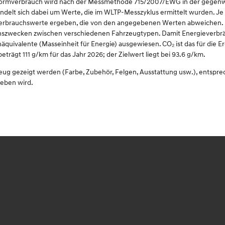
omnormverbrauch wird nach der Messmethode 715/2007/EWG in der gegenwä
delt sich dabei um Werte, die im WLTP-Messzyklus ermittelt wurden. Je 
Verbrauchswerte ergeben, die von den angegebenen Werten abweichen. D
eichszwecken zwischen verschiedenen Fahrzeugtypen. Damit Energieverbrä
inäquivalente (Masseinheit für Energie) ausgewiesen. CO₂ ist das für die
ägt 111 g/km für das Jahr 2026; der Zielwert liegt bei 93.6 g/km.
zeug gezeigt werden (Farbe, Zubehör, Felgen, Ausstattung usw.), entspr
ieben wird.