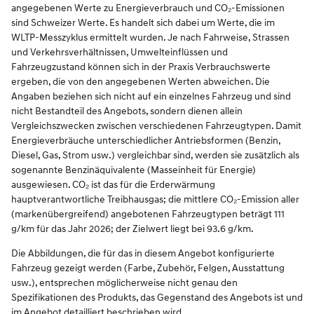
angegebenen Werte zu Energieverbrauch und CO₂-Emissionen
sind Schweizer Werte. Es handelt sich dabei um Werte, die im
WLTP-Messzyklus ermittelt wurden. Je nach Fahrweise, Strassen
und Verkehrsverhältnissen, Umwelteinflüssen und
Fahrzeugzustand können sich in der Praxis Verbrauchswerte
ergeben, die von den angegebenen Werten abweichen. Die
Angaben beziehen sich nicht auf ein einzelnes Fahrzeug und sind
nicht Bestandteil des Angebots, sondern dienen allein
Vergleichszwecken zwischen verschiedenen Fahrzeugtypen. Damit
Energieverbräuche unterschiedlicher Antriebsformen (Benzin,
Diesel, Gas, Strom usw.) vergleichbar sind, werden sie zusätzlich als
sogenannte Benzinäquivalente (Masseinheit für Energie)
ausgewiesen. CO₂ ist das für die Erderwärmung
hauptverantwortliche Treibhausgas; die mittlere CO₂-Emission aller
(markenübergreifend) angebotenen Fahrzeugtypen beträgt 111
g/km für das Jahr 2026; der Zielwert liegt bei 93.6 g/km.
Die Abbildungen, die für das in diesem Angebot konfigurierte
Fahrzeug gezeigt werden (Farbe, Zubehör, Felgen, Ausstattung
usw.), entsprechen möglicherweise nicht genau den
Spezifikationen des Produkts, das Gegenstand des Angebots ist und
im Angebot detailliert beschrieben wird.