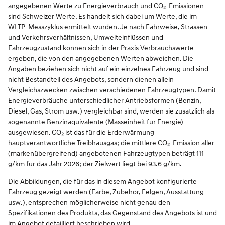
angegebenen Werte zu Energieverbrauch und CO₂-Emissionen
sind Schweizer Werte. Es handelt sich dabei um Werte, die im
WLTP-Messzyklus ermittelt wurden. Je nach Fahrweise, Strassen
und Verkehrsverhältnissen, Umwelteinflüssen und
Fahrzeugzustand können sich in der Praxis Verbrauchswerte
ergeben, die von den angegebenen Werten abweichen. Die
Angaben beziehen sich nicht auf ein einzelnes Fahrzeug und sind
nicht Bestandteil des Angebots, sondern dienen allein
Vergleichszwecken zwischen verschiedenen Fahrzeugtypen. Damit
Energieverbräuche unterschiedlicher Antriebsformen (Benzin,
Diesel, Gas, Strom usw.) vergleichbar sind, werden sie zusätzlich als
sogenannte Benzinäquivalente (Masseinheit für Energie)
ausgewiesen. CO₂ ist das für die Erderwärmung
hauptverantwortliche Treibhausgas; die mittlere CO₂-Emission aller
(markenübergreifend) angebotenen Fahrzeugtypen beträgt 111
g/km für das Jahr 2026; der Zielwert liegt bei 93.6 g/km.
Die Abbildungen, die für das in diesem Angebot konfigurierte
Fahrzeug gezeigt werden (Farbe, Zubehör, Felgen, Ausstattung
usw.), entsprechen möglicherweise nicht genau den
Spezifikationen des Produkts, das Gegenstand des Angebots ist und
im Angebot detailliert beschrieben wird.