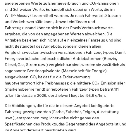
angegebenen Werte zu Energieverbrauch und CO₂-Emissionen
sind Schweizer Werte. Es handelt sich dabei um Werte, die im
WLTP-Messzyklus ermittelt wurden. Je nach Fahrweise, Strassen
und Verkehrsverhältnissen, Umwelteinflüssen und
Fahrzeugzustand können sich in der Praxis Verbrauchswerte
ergeben, die von den angegebenen Werten abweichen. Die
Angaben beziehen sich nicht auf ein einzelnes Fahrzeug und sind
nicht Bestandteil des Angebots, sondern dienen allein
Vergleichszwecken zwischen verschiedenen Fahrzeugtypen. Damit
Energieverbräuche unterschiedlicher Antriebsformen (Benzin,
Diesel, Gas, Strom usw.) vergleichbar sind, werden sie zusätzlich als
sogenannte Benzinäquivalente (Masseinheit für Energie)
ausgewiesen. CO₂ ist das für die Erderwärmung
hauptverantwortliche Treibhausgas; die mittlere CO₂-Emission aller
(markenübergreifend) angebotenen Fahrzeugtypen beträgt 111
g/km für das Jahr 2026; der Zielwert liegt bei 93.6 g/km.
Die Abbildungen, die für das in diesem Angebot konfigurierte
Fahrzeug gezeigt werden (Farbe, Zubehör, Felgen, Ausstattung
usw.), entsprechen möglicherweise nicht genau den
Spezifikationen des Produkts, das Gegenstand des Angebots ist und
im Angebot detailliert beschrieben wird.