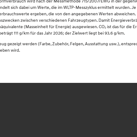
omnormverbrauch wird nach der Messmethode 715/2007/EWG in der gegenwä
delt sich dabei um Werte, die im WLTP-Messzyklus ermittelt wurden. Je 
Verbrauchswerte ergeben, die von den angegebenen Werten abweichen. D
eichszwecken zwischen verschiedenen Fahrzeugtypen. Damit Energieverbrä
inäquivalente (Masseinheit für Energie) ausgewiesen. CO₂ ist das für die
ägt 111 g/km für das Jahr 2026; der Zielwert liegt bei 93.6 g/km.
zeug gezeigt werden (Farbe, Zubehör, Felgen, Ausstattung usw.), entspr
ieben wird.