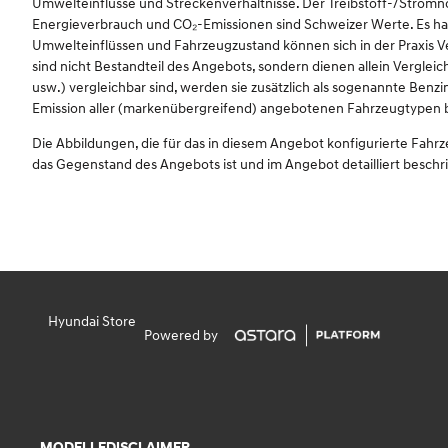
Umwelteinflüsse und Streckenverhältnisse. Der Treibstoff-/Str
Energieverbrauch und CO₂-Emissionen sind Schweizer Werte. Es han
Umwelteinflüssen und Fahrzeugzustand können sich in der Praxis 
sind nicht Bestandteil des Angebots, sondern dienen allein Vergl
usw.) vergleichbar sind, werden sie zusätzlich als sogenannte Benz
Emission aller (markenübergreifend) angebotenen Fahrzeugtypen betr
Die Abbildungen, die für das in diesem Angebot konfigurierte Fahr
das Gegenstand des Angebots ist und im Angebot detailliert beschr
Hyundai Store
Powered by
MODELLE
DISCLAIMER