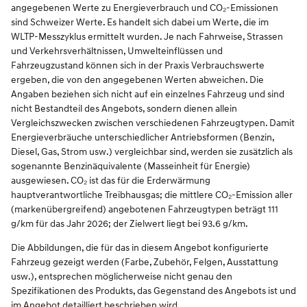
angegebenen Werte zu Energieverbrauch und CO₂-Emissionen
sind Schweizer Werte. Es handelt sich dabei um Werte, die im
WLTP-Messzyklus ermittelt wurden. Je nach Fahrweise, Strassen
und Verkehrsverhältnissen, Umwelteinflüssen und
Fahrzeugzustand können sich in der Praxis Verbrauchswerte
ergeben, die von den angegebenen Werten abweichen. Die
Angaben beziehen sich nicht auf ein einzelnes Fahrzeug und sind
nicht Bestandteil des Angebots, sondern dienen allein
Vergleichszwecken zwischen verschiedenen Fahrzeugtypen. Damit
Energieverbräuche unterschiedlicher Antriebsformen (Benzin,
Diesel, Gas, Strom usw.) vergleichbar sind, werden sie zusätzlich als
sogenannte Benzinäquivalente (Masseinheit für Energie)
ausgewiesen. CO₂ ist das für die Erderwärmung
hauptverantwortliche Treibhausgas; die mittlere CO₂-Emission aller
(markenübergreifend) angebotenen Fahrzeugtypen beträgt 111
g/km für das Jahr 2026; der Zielwert liegt bei 93.6 g/km.
Die Abbildungen, die für das in diesem Angebot konfigurierte
Fahrzeug gezeigt werden (Farbe, Zubehör, Felgen, Ausstattung
usw.), entsprechen möglicherweise nicht genau den
Spezifikationen des Produkts, das Gegenstand des Angebots ist und
im Angebot detailliert beschrieben wird.