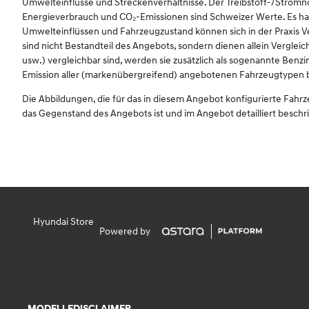
Umwelteinflüsse und Streckenverhältnisse. Der Treibstoff-/Str
Energieverbrauch und CO₂-Emissionen sind Schweizer Werte. Es han
Umwelteinflüssen und Fahrzeugzustand können sich in der Praxis 
sind nicht Bestandteil des Angebots, sondern dienen allein Vergl
usw.) vergleichbar sind, werden sie zusätzlich als sogenannte Benz
Emission aller (markenübergreifend) angebotenen Fahrzeugtypen betr
Die Abbildungen, die für das in diesem Angebot konfigurierte Fahr
das Gegenstand des Angebots ist und im Angebot detailliert beschr
Hyundai Store
Powered by
MODELLE
DISCLAIMER