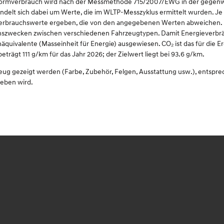
omnormverbrauch wird nach der Messmethode 715/2007/EWG in der gegenwä
delt sich dabei um Werte, die im WLTP-Messzyklus ermittelt wurden. Je 
Verbrauchswerte ergeben, die von den angegebenen Werten abweichen. D
eichszwecken zwischen verschiedenen Fahrzeugtypen. Damit Energieverbrä
inäquivalente (Masseinheit für Energie) ausgewiesen. CO₂ ist das für die
ägt 111 g/km für das Jahr 2026; der Zielwert liegt bei 93.6 g/km.
zeug gezeigt werden (Farbe, Zubehör, Felgen, Ausstattung usw.), entspr
ieben wird.