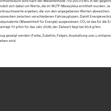
omnormverbrauch wird nach der Messmethode 715/2007/EWG in der gegenwä
delt sich dabei um Werte, die im WLTP-Messzyklus ermittelt wurden. Je 
Verbrauchswerte ergeben, die von den angegebenen Werten abweichen. D
eichszwecken zwischen verschiedenen Fahrzeugtypen. Damit Energieverbrä
inäquivalente (Masseinheit für Energie) ausgewiesen. CO₂ ist das für die
ägt 111 g/km für das Jahr 2026; der Zielwert liegt bei 93.6 g/km.
zeug gezeigt werden (Farbe, Zubehör, Felgen, Ausstattung usw.), entspr
ieben wird.