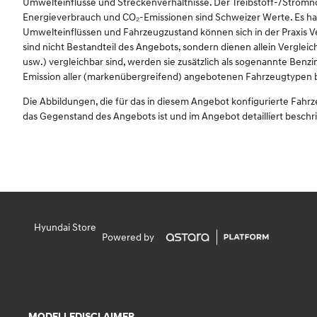
Umwelteinflüsse und Streckenverhältnisse. Der Treibstoff-/Str
Energieverbrauch und CO₂-Emissionen sind Schweizer Werte. Es han
Umwelteinflüssen und Fahrzeugzustand können sich in der Praxis 
sind nicht Bestandteil des Angebots, sondern dienen allein Vergl
usw.) vergleichbar sind, werden sie zusätzlich als sogenannte Benz
Emission aller (markenübergreifend) angebotenen Fahrzeugtypen betr
Die Abbildungen, die für das in diesem Angebot konfigurierte Fahr
das Gegenstand des Angebots ist und im Angebot detailliert beschr
Hyundai Store
Powered by
MODELLE
DISCLAIMER