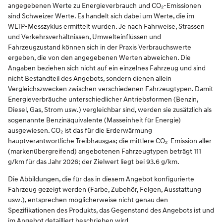
angegebenen Werte zu Energieverbrauch und CO₂-Emissionen
sind Schweizer Werte. Es handelt sich dabei um Werte, die im
WLTP-Messzyklus ermittelt wurden. Je nach Fahrweise, Strassen
und Verkehrsverhältnissen, Umwelteinflüssen und
Fahrzeugzustand können sich in der Praxis Verbrauchswerte
ergeben, die von den angegebenen Werten abweichen. Die
Angaben beziehen sich nicht auf ein einzelnes Fahrzeug und sind
nicht Bestandteil des Angebots, sondern dienen allein
Vergleichszwecken zwischen verschiedenen Fahrzeugtypen. Damit
Energieverbräuche unterschiedlicher Antriebsformen (Benzin,
Diesel, Gas, Strom usw.) vergleichbar sind, werden sie zusätzlich als
sogenannte Benzinäquivalente (Masseinheit für Energie)
ausgewiesen. CO₂ ist das für die Erderwärmung
hauptverantwortliche Treibhausgas; die mittlere CO₂-Emission aller
(markenübergreifend) angebotenen Fahrzeugtypen beträgt 111
g/km für das Jahr 2026; der Zielwert liegt bei 93.6 g/km.
Die Abbildungen, die für das in diesem Angebot konfigurierte
Fahrzeug gezeigt werden (Farbe, Zubehör, Felgen, Ausstattung
usw.), entsprechen möglicherweise nicht genau den
Spezifikationen des Produkts, das Gegenstand des Angebots ist und
im Angebot detailliert beschrieben wird.