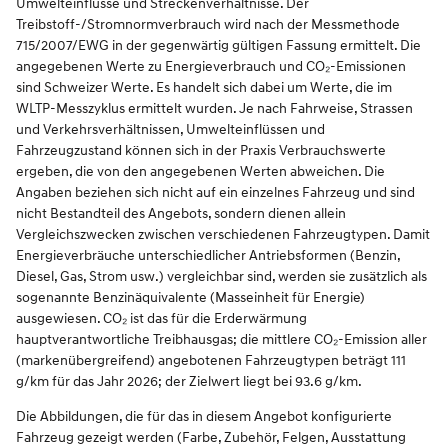
Umwelteinflüsse und Streckenverhältnisse. Der
Treibstoff-/Stromnormverbrauch wird nach der Messmethode
715/2007/EWG in der gegenwärtig gültigen Fassung ermittelt. Die
angegebenen Werte zu Energieverbrauch und CO₂-Emissionen
sind Schweizer Werte. Es handelt sich dabei um Werte, die im
WLTP-Messzyklus ermittelt wurden. Je nach Fahrweise, Strassen
und Verkehrsverhältnissen, Umwelteinflüssen und
Fahrzeugzustand können sich in der Praxis Verbrauchswerte
ergeben, die von den angegebenen Werten abweichen. Die
Angaben beziehen sich nicht auf ein einzelnes Fahrzeug und sind
nicht Bestandteil des Angebots, sondern dienen allein
Vergleichszwecken zwischen verschiedenen Fahrzeugtypen. Damit
Energieverbräuche unterschiedlicher Antriebsformen (Benzin,
Diesel, Gas, Strom usw.) vergleichbar sind, werden sie zusätzlich als
sogenannte Benzinäquivalente (Masseinheit für Energie)
ausgewiesen. CO₂ ist das für die Erderwärmung
hauptverantwortliche Treibhausgas; die mittlere CO₂-Emission aller
(markenübergreifend) angebotenen Fahrzeugtypen beträgt 111
g/km für das Jahr 2026; der Zielwert liegt bei 93.6 g/km.
Die Abbildungen, die für das in diesem Angebot konfigurierte
Fahrzeug gezeigt werden (Farbe, Zubehör, Felgen, Ausstattung