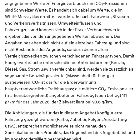
angegebenen Werte zu Energieverbrauch und CO₂-Emissionen
sind Schweizer Werte. Es handelt sich dabei um Werte, die im
WLTP-Messzyklus ermittelt wurden. Je nach Fahrweise, Strassen
und Verkehrsverhältnissen, Umwelteinflüssen und
Fahrzeugzustand können sich in der Praxis Verbrauchswerte
ergeben, die von den angegebenen Werten abweichen. Die
Angaben beziehen sich nicht auf ein einzelnes Fahrzeug und sind
nicht Bestandteil des Angebots, sondern dienen allein
Vergleichszwecken zwischen verschiedenen Fahrzeugtypen. Damit
Energieverbräuche unterschiedlicher Antriebsformen (Benzin,
Diesel, Gas, Strom usw.) vergleichbar sind, werden sie zusätzlich als
sogenannte Benzinäquivalente (Masseinheit für Energie)
ausgewiesen. CO₂ ist das für die Erderwärmung
hauptverantwortliche Treibhausgas; die mittlere CO₂-Emission aller
(markenübergreifend) angebotenen Fahrzeugtypen beträgt 111
g/km für das Jahr 2026; der Zielwert liegt bei 93.6 g/km.
Die Abbildungen, die für das in diesem Angebot konfigurierte
Fahrzeug gezeigt werden (Farbe, Zubehör, Felgen, Ausstattung
usw.), entsprechen möglicherweise nicht genau den
Spezifikationen des Produkts, das Gegenstand des Angebots ist und
im Angebot detailliert beschrieben wird.