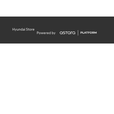
Hyundai Store
Powered by
MODÈLES
MENTIONS LÉGALES
Conditions générales
Déclaration de protection des données
Gérer les cookies