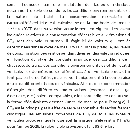
sont influencées par une multitude de facteurs individuel
notamment le style de conduite, les conditions environnementales 
la nature du trajet. La consommation normalisée d
carburant/d’électricité est calculée selon la méthode de mesu
715/2007/CEE dans sa version actuellement en vigueur. Les valeu
indiquées relatives à la consommation d’énergie et aux émissions 
CO₂ sont des valeurs suisses. Il s’agit ici de valeurs qui ont é
déterminées dans le cycle de mesur WLTP. Dans la pratique, les valeu
de consommation peuvent cependant diverger des valeurs indiquée
en fonction du style de conduite ainsi que des conditions de 
chaussée, du trafic, des conditions environnementales et de l’état 
véhicule. Les données ne se réfèrent pas à un véhicule précis et 
font pas partie de l’offre, mais servent uniquement à la comparais
entre les différents types de véhicules. Afin que les consommatio
d’énergie des différentes motorisations (essence, diesel, ga
électricité, etc.) soient comparables, elles sont indiquées en sus so
la forme d’équivalents essence (unité de mesure pour l’énergie). 
CO₂ est le principal gaz à effet de serre responsable du réchauffeme
climatique; les émissions moyennes de CO₂ de tous les types 
véhicules proposés (quelle que soit la marque) s’élèvent à 111 g/
pour l’année 2026, la valeur cible provisoire étant 93.6 g/km.