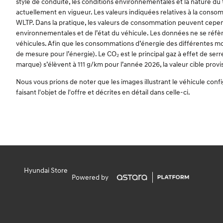
style de conduite, les conditions environnementales et la nature d
actuellement en vigueur. Les valeurs indiquées relatives à la consom
WLTP. Dans la pratique, les valeurs de consommation peuvent cependa
environnementales et de l’état du véhicule. Les données ne se réfère
véhicules. Afin que les consommations d’énergie des différentes moto
de mesure pour l’énergie). Le CO₂ est le principal gaz à effet de s
marque) s’élèvent à 111 g/km pour l’année 2026, la valeur cible provi
Nous vous prions de noter que les images illustrant le véhicule conf
faisant l'objet de l'offre et décrites en détail dans celle-ci.
Hyundai Store
Powered by