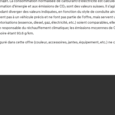
u trajet. La consommation normalisée de carburant/d’électricité est calc
mation d’énergie et aux émissions de CO₂ sont des valeurs suisses. Il s’agi
nt diverger des valeurs indiquées, en fonction du style de conduite ainsi
nt pas à un véhicule précis et ne font pas partie de l’offre, mais serven
risations (essence, diesel, gaz, électricité, etc.) soient comparables, el
erre responsable du réchauffement climatique; les émissions moyennes de C
soire étant 93.6 g/km.
iguré dans cette offre (couleur, accessoires, jantes, équipement, etc.) n