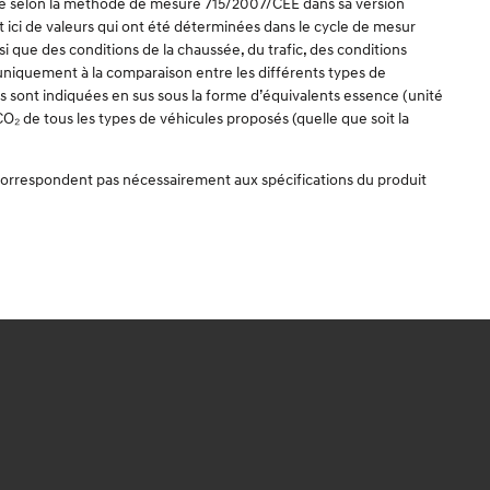
ulée selon la méthode de mesure 715/2007/CEE dans sa version
t ici de valeurs qui ont été déterminées dans le cycle de mesur
 que des conditions de la chaussée, du trafic, des conditions
t uniquement à la comparaison entre les différents types de
les sont indiquées en sus sous la forme d’équivalents essence (unité
O₂ de tous les types de véhicules proposés (quelle que soit la
e correspondent pas nécessairement aux spécifications du produit