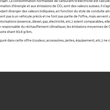
u trajet. La consommation normalisée de carburant/d’électricité est calc
mation d’énergie et aux émissions de CO₂ sont des valeurs suisses. Il s’agi
nt diverger des valeurs indiquées, en fonction du style de conduite ainsi
nt pas à un véhicule précis et ne font pas partie de l’offre, mais serven
risations (essence, diesel, gaz, électricité, etc.) soient comparables, el
erre responsable du réchauffement climatique; les émissions moyennes de C
soire étant 93.6 g/km.
iguré dans cette offre (couleur, accessoires, jantes, équipement, etc.) n