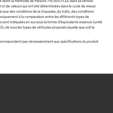
ulée selon la méthode de mesure 715/2007/CEE dans sa version
t ici de valeurs qui ont été déterminées dans le cycle de mesur
 que des conditions de la chaussée, du trafic, des conditions
t uniquement à la comparaison entre les différents types de
les sont indiquées en sus sous la forme d’équivalents essence (unité
O₂ de tous les types de véhicules proposés (quelle que soit la
e correspondent pas nécessairement aux spécifications du produit