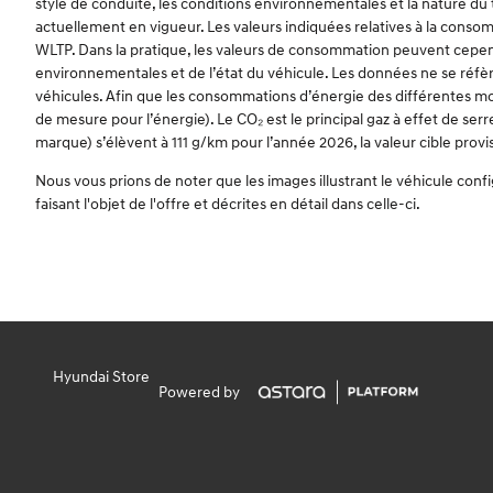
style de conduite, les conditions environnementales et la nature d
actuellement en vigueur. Les valeurs indiquées relatives à la consom
WLTP. Dans la pratique, les valeurs de consommation peuvent cependa
environnementales et de l’état du véhicule. Les données ne se réfère
véhicules. Afin que les consommations d’énergie des différentes moto
de mesure pour l’énergie). Le CO₂ est le principal gaz à effet de s
marque) s’élèvent à 111 g/km pour l’année 2026, la valeur cible provi
Nous vous prions de noter que les images illustrant le véhicule conf
faisant l'objet de l'offre et décrites en détail dans celle-ci.
Hyundai Store
Powered by