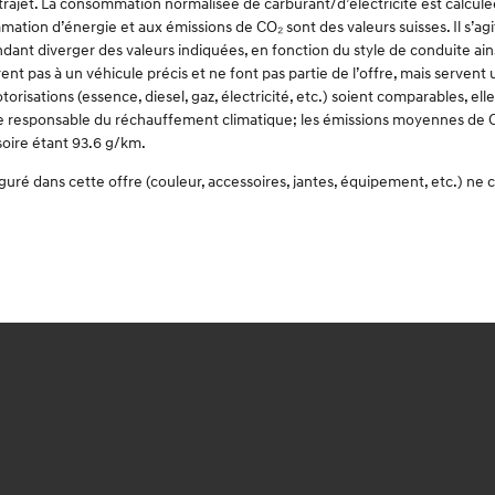
u trajet. La consommation normalisée de carburant/d’électricité est calc
mation d’énergie et aux émissions de CO₂ sont des valeurs suisses. Il s’agi
nt diverger des valeurs indiquées, en fonction du style de conduite ainsi
nt pas à un véhicule précis et ne font pas partie de l’offre, mais serven
risations (essence, diesel, gaz, électricité, etc.) soient comparables, el
erre responsable du réchauffement climatique; les émissions moyennes de C
soire étant 93.6 g/km.
iguré dans cette offre (couleur, accessoires, jantes, équipement, etc.) n