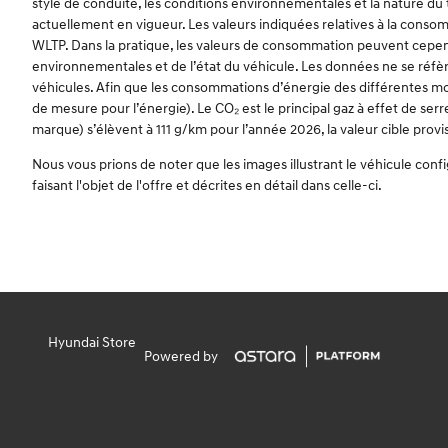
style de conduite, les conditions environnementales et la nature d
actuellement en vigueur. Les valeurs indiquées relatives à la consom
WLTP. Dans la pratique, les valeurs de consommation peuvent cependa
environnementales et de l’état du véhicule. Les données ne se réfère
véhicules. Afin que les consommations d’énergie des différentes moto
de mesure pour l’énergie). Le CO₂ est le principal gaz à effet de s
marque) s’élèvent à 111 g/km pour l’année 2026, la valeur cible provi
Nous vous prions de noter que les images illustrant le véhicule conf
faisant l'objet de l'offre et décrites en détail dans celle-ci.
Hyundai Store
Powered by