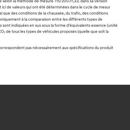
ulée selon la méthode de mesure 715/2007/CEE dans sa version
t ici de valeurs qui ont été déterminées dans le cycle de mesur
 que des conditions de la chaussée, du trafic, des conditions
t uniquement à la comparaison entre les différents types de
les sont indiquées en sus sous la forme d’équivalents essence (unité
O₂ de tous les types de véhicules proposés (quelle que soit la
e correspondent pas nécessairement aux spécifications du produit