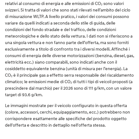
relativi al consumo di energia e alle emissioni di CO₂ sono valori
svizzeri. Si tratta di valori che sono stati rilevati nell’ambito del ciclo
di misurazione WLTP. A livello pratico, i valori dei consumi possono
variare da quelli indicati a seconda dello stile di guida, delle
condizioni del fondo stradale e del traffico, delle condizioni
meteorologiche e dello stato della vettura. I dati non si riferiscono a
una singola vettura e non fanno parte dell’offerta, ma sono forniti
esclusivamente a titolo di confronto tra i diversi modelli. Affinché i
consumi di energia delle diverse motorizzazioni (benzina, diesel, gas,
elettricità ecc.) siano comparabili, sono indicati anche con il
cosiddetto equivalente benzina (unità di misura per l’energia). La
CO₂ è il principale gas a effetto serra responsabile del riscaldamento
climatico; le emissioni medie di CO₂ di tutti i tipi di veicoli proposti (a
prescindere dal marchio) per il 2026 sono di 111 g/km, con un valore
target di 93.6 g/km.
Le immagini mostrate per il veicolo configurato in questa offerta
(colore, accessori, cerchi, equipaggiamento, ecc.) potrebbero non
corrispondere esattamente alle specifiche del prodotto oggetto
dell'offerta e descritto in dettaglio nell'offerta stessa.