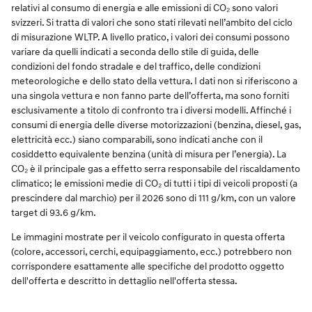
relativi al consumo di energia e alle emissioni di CO₂ sono valori
svizzeri. Si tratta di valori che sono stati rilevati nell’ambito del ciclo
di misurazione WLTP. A livello pratico, i valori dei consumi possono
variare da quelli indicati a seconda dello stile di guida, delle
condizioni del fondo stradale e del traffico, delle condizioni
meteorologiche e dello stato della vettura. I dati non si riferiscono a
una singola vettura e non fanno parte dell’offerta, ma sono forniti
esclusivamente a titolo di confronto tra i diversi modelli. Affinché i
consumi di energia delle diverse motorizzazioni (benzina, diesel, gas,
elettricità ecc.) siano comparabili, sono indicati anche con il
cosiddetto equivalente benzina (unità di misura per l’energia). La
CO₂ è il principale gas a effetto serra responsabile del riscaldamento
climatico; le emissioni medie di CO₂ di tutti i tipi di veicoli proposti (a
prescindere dal marchio) per il 2026 sono di 111 g/km, con un valore
target di 93.6 g/km.
Le immagini mostrate per il veicolo configurato in questa offerta
(colore, accessori, cerchi, equipaggiamento, ecc.) potrebbero non
corrispondere esattamente alle specifiche del prodotto oggetto
dell'offerta e descritto in dettaglio nell'offerta stessa.