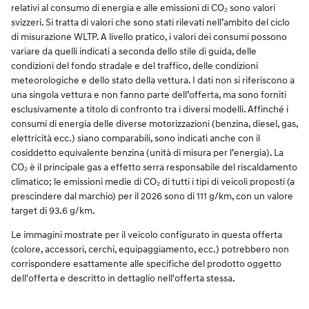
relativi al consumo di energia e alle emissioni di CO₂ sono valori
svizzeri. Si tratta di valori che sono stati rilevati nell’ambito del ciclo
di misurazione WLTP. A livello pratico, i valori dei consumi possono
variare da quelli indicati a seconda dello stile di guida, delle
condizioni del fondo stradale e del traffico, delle condizioni
meteorologiche e dello stato della vettura. I dati non si riferiscono a
una singola vettura e non fanno parte dell’offerta, ma sono forniti
esclusivamente a titolo di confronto tra i diversi modelli. Affinché i
consumi di energia delle diverse motorizzazioni (benzina, diesel, gas,
elettricità ecc.) siano comparabili, sono indicati anche con il
cosiddetto equivalente benzina (unità di misura per l’energia). La
CO₂ è il principale gas a effetto serra responsabile del riscaldamento
climatico; le emissioni medie di CO₂ di tutti i tipi di veicoli proposti (a
prescindere dal marchio) per il 2026 sono di 111 g/km, con un valore
target di 93.6 g/km.
Le immagini mostrate per il veicolo configurato in questa offerta
(colore, accessori, cerchi, equipaggiamento, ecc.) potrebbero non
corrispondere esattamente alle specifiche del prodotto oggetto
dell'offerta e descritto in dettaglio nell'offerta stessa.