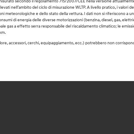
surato secondo il regolamento 715/2007/CEE nella versione attualmente in v
rilevati nell’ambito del ciclo di misurazione WLTP. A livello pratico, i valori
ioni meteorologiche e dello stato della vettura. I dati non si riferiscono a 
consumi di energia delle diverse motorizzazioni (benzina, diesel, gas, elettr
ale gas a effetto serra responsabile del riscaldamento climatico; le emission
/km.
olore, accessori, cerchi, equipaggiamento, ecc.) potrebbero non corrispon