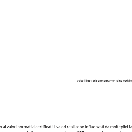
I veicoli illustrati sono puramente indicati
i valori normativi certificati. I valori reali sono influenzati da molteplici fat