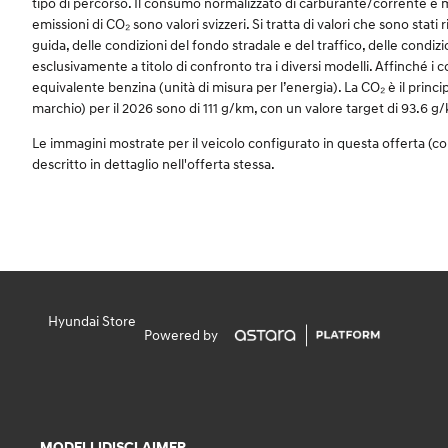
tipo di percorso. Il consumo normalizzato di carburante/corrente è mi
emissioni di CO₂ sono valori svizzeri. Si tratta di valori che sono stati 
guida, delle condizioni del fondo stradale e del traffico, delle condiz
esclusivamente a titolo di confronto tra i diversi modelli. Affinché i 
equivalente benzina (unità di misura per l’energia). La CO₂ è il princip
marchio) per il 2026 sono di 111 g/km, con un valore target di 93.6 g
Le immagini mostrate per il veicolo configurato in questa offerta (c
descritto in dettaglio nell'offerta stessa.
Hyundai Store
Powered by
MODELLI
DISCLAIMER