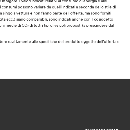
igore. I valori indicati relativi al consumo di energia e alle
 dei consumi possono variare da quelli indicati a seconda dello stile di
una singola vettura e non fanno parte dell’offerta, ma sono forniti
icità ecc.) siano comparabili, sono indicati anche con il cosiddetto
i medie di CO₂ di tutti i tipi di veicoli proposti (a prescindere dal
dere esattamente alle specifiche del prodotto oggetto dell'offerta e