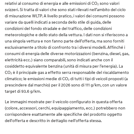
relativi al consumo di energia e alle emissioni di CO₂ sono valori
svizzeri. Si tratta di valori che sono stati rilevati nell’ambito del ciclo
di misurazione WLTP. A livello pratico, i valori dei consumi possono
variare da quelli indicati a seconda dello stile di guida, delle
condizioni del fondo stradale e del traffico, delle condizioni
meteorologiche e dello stato della vettura. I dati non si riferiscono a
una singola vettura e non fanno parte dell’offerta, ma sono forniti
esclusivamente a titolo di confronto tra i diversi modelli. Affinché i
consumi di energia delle diverse motorizzazioni (benzina, diesel, gas,
elettricità ecc.) siano comparabili, sono indicati anche con il
cosiddetto equivalente benzina (unità di misura per l’energia). La
CO₂ è il principale gas a effetto serra responsabile del riscaldamento
climatico; le emissioni medie di CO₂ di tutti i tipi di veicoli proposti (a
prescindere dal marchio) per il 2026 sono di 111 g/km, con un valore
target di 93.6 g/km.
Le immagini mostrate per il veicolo configurato in questa offerta
(colore, accessori, cerchi, equipaggiamento, ecc.) potrebbero non
corrispondere esattamente alle specifiche del prodotto oggetto
dell'offerta e descritto in dettaglio nell'offerta stessa.