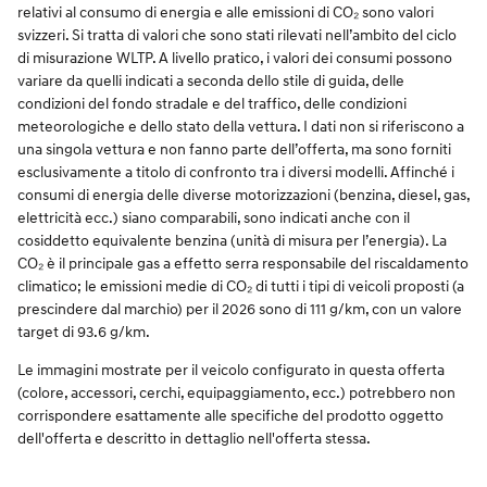
relativi al consumo di energia e alle emissioni di CO₂ sono valori
svizzeri. Si tratta di valori che sono stati rilevati nell’ambito del ciclo
di misurazione WLTP. A livello pratico, i valori dei consumi possono
variare da quelli indicati a seconda dello stile di guida, delle
condizioni del fondo stradale e del traffico, delle condizioni
meteorologiche e dello stato della vettura. I dati non si riferiscono a
una singola vettura e non fanno parte dell’offerta, ma sono forniti
esclusivamente a titolo di confronto tra i diversi modelli. Affinché i
consumi di energia delle diverse motorizzazioni (benzina, diesel, gas,
elettricità ecc.) siano comparabili, sono indicati anche con il
cosiddetto equivalente benzina (unità di misura per l’energia). La
CO₂ è il principale gas a effetto serra responsabile del riscaldamento
climatico; le emissioni medie di CO₂ di tutti i tipi di veicoli proposti (a
prescindere dal marchio) per il 2026 sono di 111 g/km, con un valore
target di 93.6 g/km.
Le immagini mostrate per il veicolo configurato in questa offerta
(colore, accessori, cerchi, equipaggiamento, ecc.) potrebbero non
corrispondere esattamente alle specifiche del prodotto oggetto
dell'offerta e descritto in dettaglio nell'offerta stessa.