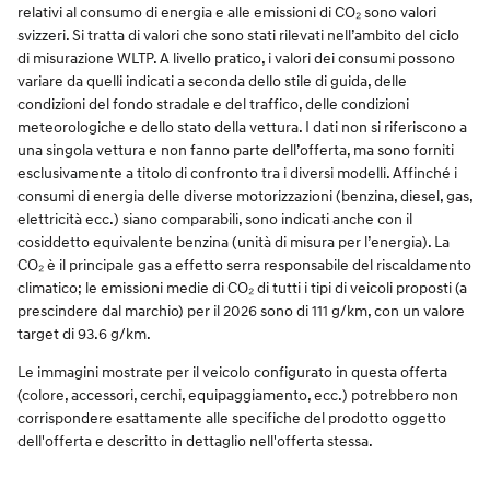
relativi al consumo di energia e alle emissioni di CO₂ sono valori
svizzeri. Si tratta di valori che sono stati rilevati nell’ambito del ciclo
di misurazione WLTP. A livello pratico, i valori dei consumi possono
variare da quelli indicati a seconda dello stile di guida, delle
condizioni del fondo stradale e del traffico, delle condizioni
meteorologiche e dello stato della vettura. I dati non si riferiscono a
una singola vettura e non fanno parte dell’offerta, ma sono forniti
esclusivamente a titolo di confronto tra i diversi modelli. Affinché i
consumi di energia delle diverse motorizzazioni (benzina, diesel, gas,
elettricità ecc.) siano comparabili, sono indicati anche con il
cosiddetto equivalente benzina (unità di misura per l’energia). La
CO₂ è il principale gas a effetto serra responsabile del riscaldamento
climatico; le emissioni medie di CO₂ di tutti i tipi di veicoli proposti (a
prescindere dal marchio) per il 2026 sono di 111 g/km, con un valore
target di 93.6 g/km.
Le immagini mostrate per il veicolo configurato in questa offerta
(colore, accessori, cerchi, equipaggiamento, ecc.) potrebbero non
corrispondere esattamente alle specifiche del prodotto oggetto
dell'offerta e descritto in dettaglio nell'offerta stessa.