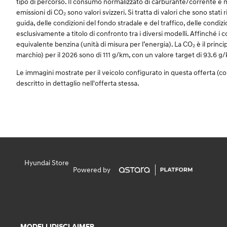
tipo di percorso. Il consumo normalizzato di carburante/corrente è mi
emissioni di CO₂ sono valori svizzeri. Si tratta di valori che sono stati 
guida, delle condizioni del fondo stradale e del traffico, delle condiz
esclusivamente a titolo di confronto tra i diversi modelli. Affinché i 
equivalente benzina (unità di misura per l’energia). La CO₂ è il princip
marchio) per il 2026 sono di 111 g/km, con un valore target di 93.6 g
Le immagini mostrate per il veicolo configurato in questa offerta (c
descritto in dettaglio nell'offerta stessa.
Hyundai Store
Powered by
MODELLI
DISCLAIMER