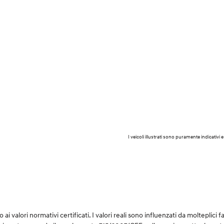
I veicoli illustrati sono puramente indicati
i valori normativi certificati. I valori reali sono influenzati da molteplici fat