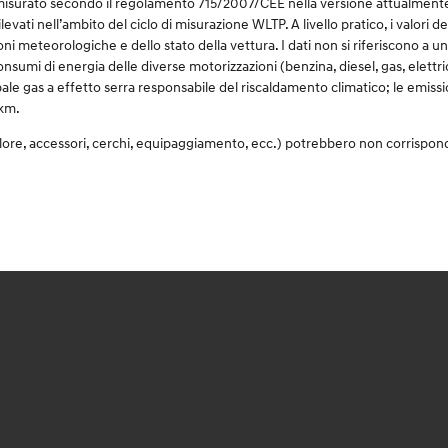
surato secondo il regolamento 715/2007/CEE nella versione attualmente in v
rilevati nell’ambito del ciclo di misurazione WLTP. A livello pratico, i valori
ioni meteorologiche e dello stato della vettura. I dati non si riferiscono a 
consumi di energia delle diverse motorizzazioni (benzina, diesel, gas, elettr
ale gas a effetto serra responsabile del riscaldamento climatico; le emission
/km.
olore, accessori, cerchi, equipaggiamento, ecc.) potrebbero non corrispon