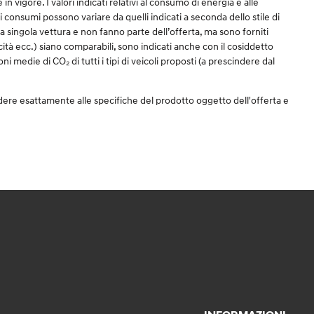
igore. I valori indicati relativi al consumo di energia e alle
 dei consumi possono variare da quelli indicati a seconda dello stile di
una singola vettura e non fanno parte dell’offerta, ma sono forniti
icità ecc.) siano comparabili, sono indicati anche con il cosiddetto
i medie di CO₂ di tutti i tipi di veicoli proposti (a prescindere dal
dere esattamente alle specifiche del prodotto oggetto dell'offerta e