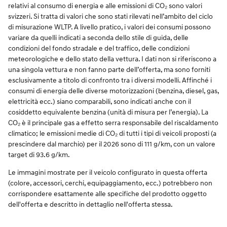
relativi al consumo di energia e alle emissioni di CO₂ sono valori
svizzeri. Si tratta di valori che sono stati rilevati nell’ambito del ciclo
di misurazione WLTP. A livello pratico, i valori dei consumi possono
variare da quelli indicati a seconda dello stile di guida, delle
condizioni del fondo stradale e del traffico, delle condizioni
meteorologiche e dello stato della vettura. I dati non si riferiscono a
una singola vettura e non fanno parte dell’offerta, ma sono forniti
esclusivamente a titolo di confronto tra i diversi modelli. Affinché i
consumi di energia delle diverse motorizzazioni (benzina, diesel, gas,
elettricità ecc.) siano comparabili, sono indicati anche con il
cosiddetto equivalente benzina (unità di misura per l’energia). La
CO₂ è il principale gas a effetto serra responsabile del riscaldamento
climatico; le emissioni medie di CO₂ di tutti i tipi di veicoli proposti (a
prescindere dal marchio) per il 2026 sono di 111 g/km, con un valore
target di 93.6 g/km.
Le immagini mostrate per il veicolo configurato in questa offerta
(colore, accessori, cerchi, equipaggiamento, ecc.) potrebbero non
corrispondere esattamente alle specifiche del prodotto oggetto
dell'offerta e descritto in dettaglio nell'offerta stessa.