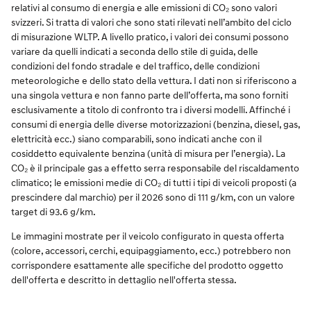
relativi al consumo di energia e alle emissioni di CO₂ sono valori
svizzeri. Si tratta di valori che sono stati rilevati nell’ambito del ciclo
di misurazione WLTP. A livello pratico, i valori dei consumi possono
variare da quelli indicati a seconda dello stile di guida, delle
condizioni del fondo stradale e del traffico, delle condizioni
meteorologiche e dello stato della vettura. I dati non si riferiscono a
una singola vettura e non fanno parte dell’offerta, ma sono forniti
esclusivamente a titolo di confronto tra i diversi modelli. Affinché i
consumi di energia delle diverse motorizzazioni (benzina, diesel, gas,
elettricità ecc.) siano comparabili, sono indicati anche con il
cosiddetto equivalente benzina (unità di misura per l’energia). La
CO₂ è il principale gas a effetto serra responsabile del riscaldamento
climatico; le emissioni medie di CO₂ di tutti i tipi di veicoli proposti (a
prescindere dal marchio) per il 2026 sono di 111 g/km, con un valore
target di 93.6 g/km.
Le immagini mostrate per il veicolo configurato in questa offerta
(colore, accessori, cerchi, equipaggiamento, ecc.) potrebbero non
corrispondere esattamente alle specifiche del prodotto oggetto
dell'offerta e descritto in dettaglio nell'offerta stessa.