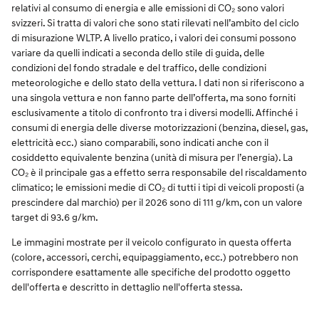
relativi al consumo di energia e alle emissioni di CO₂ sono valori
svizzeri. Si tratta di valori che sono stati rilevati nell’ambito del ciclo
di misurazione WLTP. A livello pratico, i valori dei consumi possono
variare da quelli indicati a seconda dello stile di guida, delle
condizioni del fondo stradale e del traffico, delle condizioni
meteorologiche e dello stato della vettura. I dati non si riferiscono a
una singola vettura e non fanno parte dell’offerta, ma sono forniti
esclusivamente a titolo di confronto tra i diversi modelli. Affinché i
consumi di energia delle diverse motorizzazioni (benzina, diesel, gas,
elettricità ecc.) siano comparabili, sono indicati anche con il
cosiddetto equivalente benzina (unità di misura per l’energia). La
CO₂ è il principale gas a effetto serra responsabile del riscaldamento
climatico; le emissioni medie di CO₂ di tutti i tipi di veicoli proposti (a
prescindere dal marchio) per il 2026 sono di 111 g/km, con un valore
target di 93.6 g/km.
Le immagini mostrate per il veicolo configurato in questa offerta
(colore, accessori, cerchi, equipaggiamento, ecc.) potrebbero non
corrispondere esattamente alle specifiche del prodotto oggetto
dell'offerta e descritto in dettaglio nell'offerta stessa.