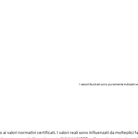
I veicoli illustrati sono puramente indicati
i valori normativi certificati. I valori reali sono influenzati da molteplici fat