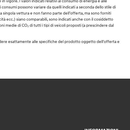
igore. I valori indicati relativi al consumo di energia e alle
 dei consumi possono variare da quelli indicati a seconda dello stile di
una singola vettura e non fanno parte dell’offerta, ma sono forniti
icità ecc.) siano comparabili, sono indicati anche con il cosiddetto
i medie di CO₂ di tutti i tipi di veicoli proposti (a prescindere dal
dere esattamente alle specifiche del prodotto oggetto dell'offerta e