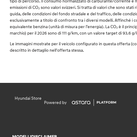
tipo di percorso. Il consumo normalizzato di carburante/corrente è mi
emissioni di CO₂ sono valori svizzeri. Si tratta di valori che sono stati 
guida, delle condizioni del fondo stradale e del traffico, delle condiz
esclusivamente a titolo di confronto tra i diversi modelli. Affinché i 
equivalente benzina (unità di misura per l’energia). La CO₂ è il princip
marchio) per il 2026 sono di 111 g/km, con un valore target di 93.6 g
Le immagini mostrate per il veicolo configurato in questa offerta (c
descritto in dettaglio nell'offerta stessa.
Hyundai Store
Powered by
MODELLI
DISCLAIMER