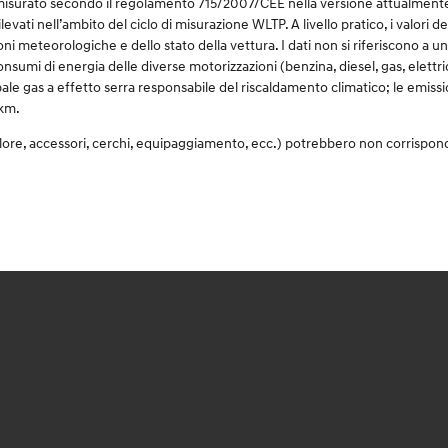
surato secondo il regolamento 715/2007/CEE nella versione attualmente in v
rilevati nell’ambito del ciclo di misurazione WLTP. A livello pratico, i valori
ioni meteorologiche e dello stato della vettura. I dati non si riferiscono a 
consumi di energia delle diverse motorizzazioni (benzina, diesel, gas, elettr
ale gas a effetto serra responsabile del riscaldamento climatico; le emission
/km.
olore, accessori, cerchi, equipaggiamento, ecc.) potrebbero non corrispon