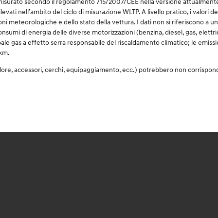
surato secondo il regolamento 715/2007/CEE nella versione attualmente in v
rilevati nell’ambito del ciclo di misurazione WLTP. A livello pratico, i valori
ioni meteorologiche e dello stato della vettura. I dati non si riferiscono a 
consumi di energia delle diverse motorizzazioni (benzina, diesel, gas, elettr
ale gas a effetto serra responsabile del riscaldamento climatico; le emission
/km.
olore, accessori, cerchi, equipaggiamento, ecc.) potrebbero non corrispon