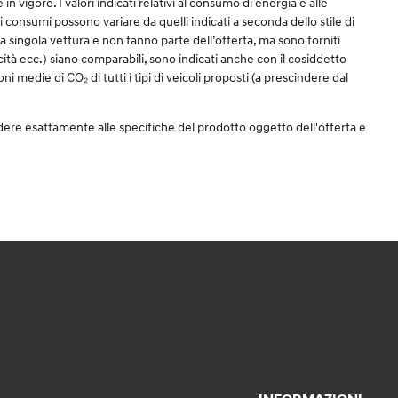
igore. I valori indicati relativi al consumo di energia e alle
 dei consumi possono variare da quelli indicati a seconda dello stile di
una singola vettura e non fanno parte dell’offerta, ma sono forniti
icità ecc.) siano comparabili, sono indicati anche con il cosiddetto
i medie di CO₂ di tutti i tipi di veicoli proposti (a prescindere dal
dere esattamente alle specifiche del prodotto oggetto dell'offerta e