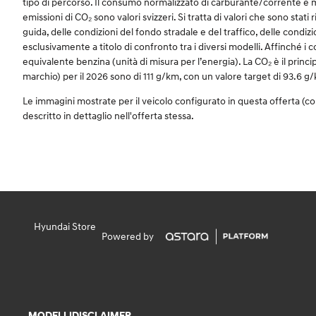
tipo di percorso. Il consumo normalizzato di carburante/corrente è mi
emissioni di CO₂ sono valori svizzeri. Si tratta di valori che sono stati 
guida, delle condizioni del fondo stradale e del traffico, delle condiz
esclusivamente a titolo di confronto tra i diversi modelli. Affinché i 
equivalente benzina (unità di misura per l’energia). La CO₂ è il princip
marchio) per il 2026 sono di 111 g/km, con un valore target di 93.6 g
Le immagini mostrate per il veicolo configurato in questa offerta (c
descritto in dettaglio nell'offerta stessa.
Hyundai Store
Powered by
MODELLI
DISCLAIMER