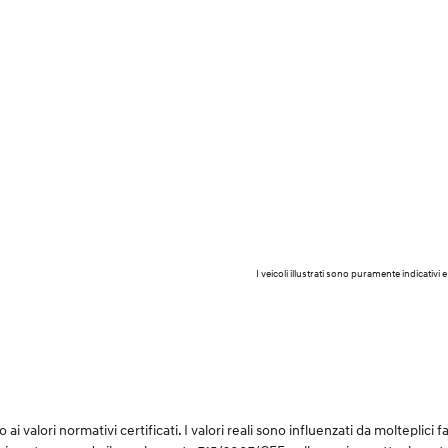
I veicoli illustrati sono puramente indicati
i valori normativi certificati. I valori reali sono influenzati da molteplici fat