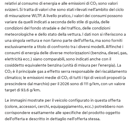
relativi al consumo di energia e alle emissioni di CO₂ sono valori
svizzeri. Si tratta di valori che sono stati rilevati nell’ambito del ciclo
di misurazione WLTP. A livello pratico, i valori dei consumi possono
variare da quelli indicati a seconda dello stile di guida, delle
condizioni del fondo stradale e del traffico, delle condizioni
meteorologiche e dello stato della vettura. I dati non si riferiscono a
una singola vettura e non fanno parte dell’offerta, ma sono forniti
esclusivamente a titolo di confronto tra i diversi modelli. Affinché i
consumi di energia delle diverse motorizzazioni (benzina, diesel, gas,
elettricità ecc.) siano comparabili, sono indicati anche con il
cosiddetto equivalente benzina (unità di misura per l’energia). La
CO₂ è il principale gas a effetto serra responsabile del riscaldamento
climatico; le emissioni medie di CO₂ di tutti i tipi di veicoli proposti (a
prescindere dal marchio) per il 2026 sono di 111 g/km, con un valore
target di 93.6 g/km.
Le immagini mostrate per il veicolo configurato in questa offerta
(colore, accessori, cerchi, equipaggiamento, ecc.) potrebbero non
corrispondere esattamente alle specifiche del prodotto oggetto
dell'offerta e descritto in dettaglio nell'offerta stessa.